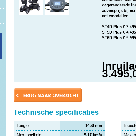
gegarandeerde inr
adviesprijs bij é
actiemodellen.
ST4D Plus € 3.495,
ST5D Plus € 4.495,
ST6D Plus € 5.995,
Inruila
3.495,
Technische specificaties
Lengte
1450 mm
Breedt
Max. snelheid
15-17 km/u
Max. b