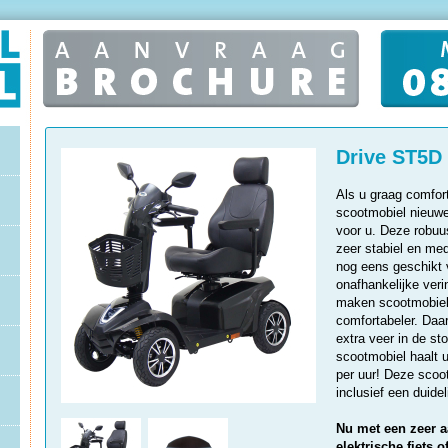
Drive ST5D
Als u graag comfort
scootmobiel nieuw
voor u. Deze robuu
zeer stabiel en med
nog eens geschikt 
onafhankelijke ver
maken scootmobiel
comfortabeler. Daa
extra veer in de st
scootmobiel haalt 
per uur! Deze scoot
inclusief een duide
Nu met een zeer aa
elektrische fiets 