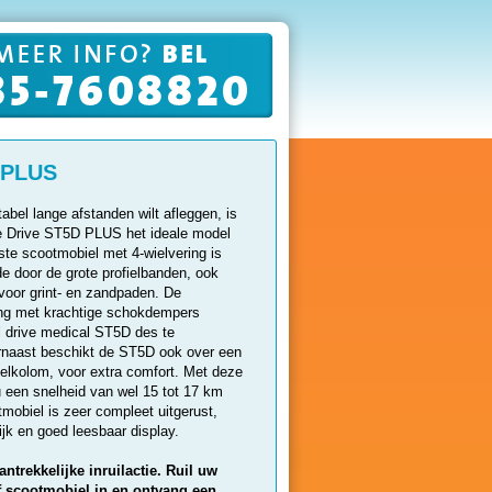
 PLUS
abel lange afstanden wilt afleggen, is
e Drive ST5D PLUS het ideale model
ste scootmobiel met 4-wielvering is
e door de grote profielbanden, ook
voor grint- en zandpaden. De
ing met krachtige schokdempers
 drive medical ST5D des te
rnaast beschikt de ST5D ook over een
oelkolom, voor extra comfort. Met deze
u een snelheid van wel 15 tot 17 km
mobiel is zeer compleet uitgerust,
lijk en goed leesbaar display.
ntrekkelijke inruilactie. Ruil uw
of scootmobiel in en ontvang een