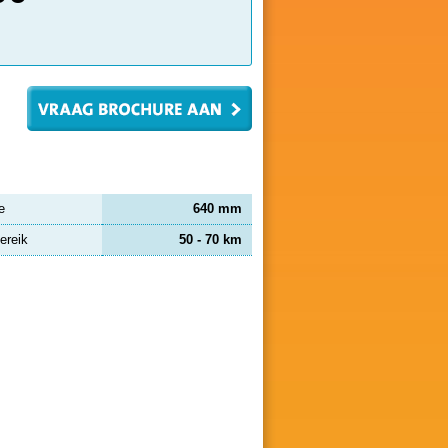
e
640 mm
ereik
50 - 70 km