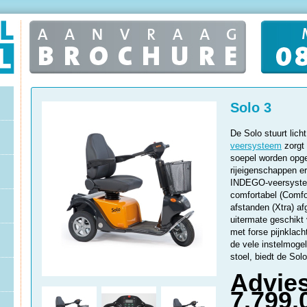
Solo 3
De Solo stuurt lich
veersysteem
zorgt 
soepel worden opg
rijeigenschappen er
INDEGO-veersysteem
comfortabel (Comfor
afstanden (Xtra) a
uitermate geschikt
met forse pijnklac
de vele instelmoge
stoel, biedt de Solo
Advies
7.799,